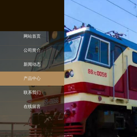
网站首页
公司简介
新闻动态
产品中心
联系我们
在线留言