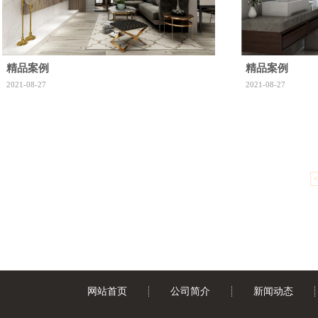
精品案例
精品案例
2021-08-27
2021-08-27
网站首页
公司简介
新闻动态