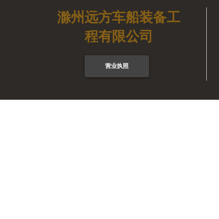
滁州远方车船装备工
程有限公司
营业执照